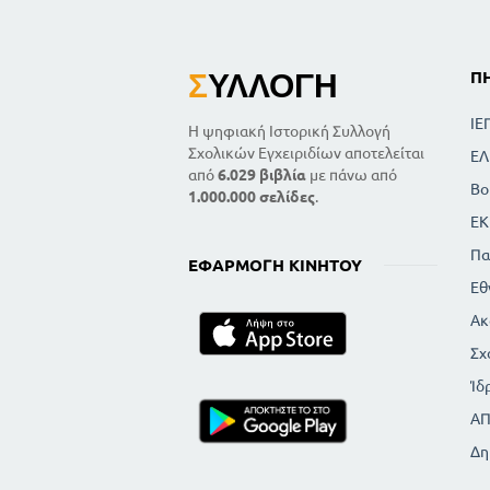
Σ
ΥΛΛΟΓΉ
Π
ΙΕ
Η ψηφιακή Ιστορική Συλλογή
Σχολικών Εγχειριδίων αποτελείται
ΕΛ
από
6.029 βιβλία
με πάνω από
Βο
1.000.000 σελίδες
.
ΕΚ
Πα
ΕΦΑΡΜΟΓΉ ΚΙΝΗΤΟΎ
Εθ
Ακ
Σχ
Ίδ
Α
Δη