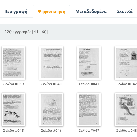
ΕΚΔΡΟΜΗ ΜΕ ΤΟ ΤΡΕΝΟ Ν. ΧΑΤΖΗΝΙΚΟΛΑΟΥ
Η ΑΓΙΑ ΝΥΧΤΑ
Περιγραφή
Ψηφιοποίηση
Μεταδεδομένα
Σχετικά
ΕΜΕΙΣ ΚΑΙ Ο ΧΡΟΝΟΣ
Ο ΑΙΣΩΠΟΣ
220 εγγραφές [41 - 60]
ΤΟ ΛΑΘΟΠΟΥΛΙ
ΧΕΛΙΔΟΝΙΑ Σ. ΚΟΜΝΗΝΟΥ - ΚΑΡΥΤΙΝΟΥ
ΤΟ ΑΝΥΠΟΜΟΝΟ ΣΥΝΝΕΦΑΚΙ
ΒΑΠΤΙΖΕΤΑΙ Η ΔΟΥΛΗ ΤΟΥ ΘΕΟΥ..
ΚΑΛΟΚΑΙΡΙ ΣΤΟΝ ΚΑΜΠΟ
Ο ΜΕΓΑΛΟΣ ΨΑΡΑΣ
Σελίδα #039
Σελίδα #040
Σελίδα #041
Σελίδα #04
Σελίδα #045
Σελίδα #046
Σελίδα #047
Σελίδα #04