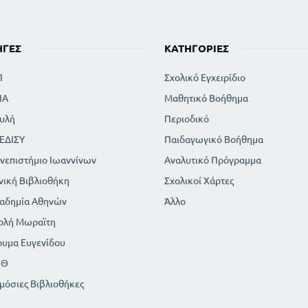
ΗΓΈΣ
ΚΑΤΗΓΟΡΊΕΣ
Π
Σχολικό Εγχειρίδιο
ΙΑ
Μαθητικό Βοήθημα
υλή
Περιοδικό
ΕΔΙΣΥ
Παιδαγωγικό Βοήθημα
νεπιστήμιο Ιωαννίνων
Αναλυτικό Πρόγραμμα
νική Βιβλιοθήκη
Σχολικοί Χάρτες
αδημία Αθηνών
Άλλο
ολή Μωραϊτη
ρυμα Ευγενίδου
ΠΘ
μόσιες Βιβλιοθήκες