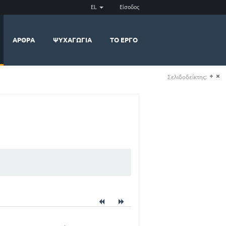
EL
Είσοδος
ΆΡΘΡΑ
ΨΥΧΑΓΩΓΊΑ
ΤΟ ΈΡΓΟ
Σελιδοδείκτης:
(+)
(-)