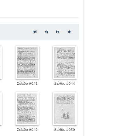
57
79
96
113
120
134
151
171
191
205
2
Σελίδα #043
Σελίδα #044
8
Σελίδα #049
Σελίδα #050