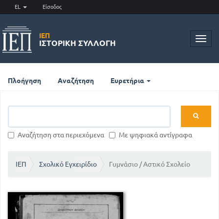
EL
Είσοδος
ΙΕΠ
Toggl
ΙΣΤΟΡΙΚΉ ΣΥΛΛΟΓΉ
navig
Πλοήγηση
Αναζήτηση
Ευρετήρια
Αναζήτηση στα περιεχόμενα
Με ψηφιακά αντίγραφα
ΙΕΠ
Σχολικό Εγχειρίδιο
Γυμνάσιο / Αστικό Σχολείο