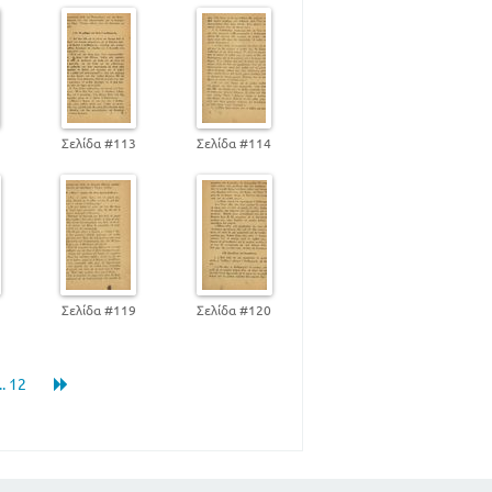
53
54
56
58
59
2
Σελίδα #113
Σελίδα #114
61
63
66
74
81
83
90
8
Σελίδα #119
Σελίδα #120
102
109
... 12
122
130
134
151
157