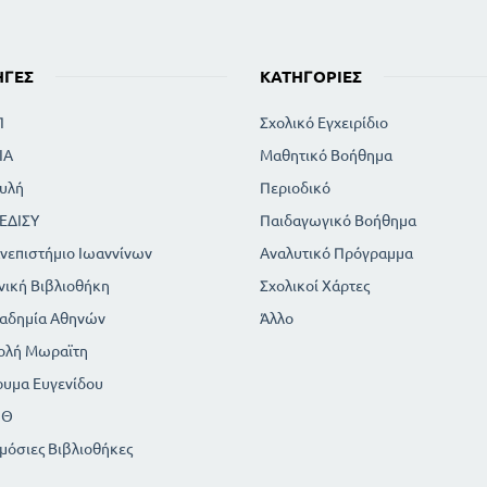
ΣΥΝΕΤΑΙΡΙΣΜΟΣ ΚΑΤΑΣΤΡΟΦΗΣ
Η ΦΗΜΗ ΚΑΙ ΤΑ ΦΤΕΡΑ ΤΗΣ
ΤΟ ΧΩΡΙΟ ΑΛΛΑΖΕΙ ΘΕΣΗ
ΗΓΈΣ
ΚΑΤΗΓΟΡΊΕΣ
Ο ΓΥΡΙΣΜΟΣ ΣΤΗΝ ΠΑΤΡΙΔΑ
ΑΛΛΑΖΟΥΝ ΓΝΩΜΗ
Π
Σχολικό Εγχειρίδιο
Ο ΦΑΡΟΣ ΤΟΥ ΧΩΡΙΟΥ
ΙΑ
Μαθητικό Βοήθημα
ΔΟΞΑΣΜΕΝΟΙ ΚΑΙΡΟΙ
ΣΕ ΆΛΛΕΣ ΔΟΞΕΣ
υλή
Περιοδικό
ΚΑΤΙ ΕΔΩΣΕ ΚΑΙ ΤΟ ΧΩΡΙΟ ΜΑΣ ΓΙΑ ΤΗΝ ΕΥΤΥΧΙΑ ΤΗΣ ΠΑΤΡΙΔΑΣ
ΕΔΙΣΥ
Παιδαγωγικό Βοήθημα
νεπιστήμιο Ιωαννίνων
Αναλυτικό Πρόγραμμα
νική Βιβλιοθήκη
Σχολικοί Χάρτες
αδημία Αθηνών
Άλλο
ολή Μωραϊτη
ρυμα Ευγενίδου
ΠΘ
μόσιες Βιβλιοθήκες