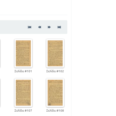
14
17
18
20
22
24
27
28
30
31
34
35
0
Σελίδα #101
Σελίδα #102
38
40
42
44
46
49
6
Σελίδα #107
Σελίδα #108
52