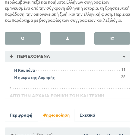
περιλαμβάνει πεζά και ποιήματα Ελλήνων συγγραφέων
εμπνευσμένα από την σύγχρονη ελληνική ιστορία, τη θρησκευτική
παράδοση, την οικογενειακή ζωή, και την ελληνική φύση. Περιέχει
και παράρτημα με βιογραφίες των συγγραφέων και λεξιλόγιο.
ΠΕΡΙΕΧΌΜΕΝΑ
11
Η Καμπάνα
28
Η ημέρα της Λαμπρής
ΑΠΌ ΤΗΝ ΑΡΧΑΙΑ ΕΘΝΙΚΗ ΖΩΗ ΚΑΙ ΤΕΧΝΗ
31
Η αληθινή ευτύχία
39
Το ανάγλυφο της Ελευσίνος
Περιγραφή
Ψηφιοποίηση
Σχετικά
49
Ύμνος των προγόνων