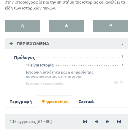
στην ιστοριογραφία και την επιστήμη της ιστορίας και αναλύει τα
είδη των ιστορικών πηγών.
ΠΕΡΙΕΧΌΜΕΝΑ
5
Πρόλογος
7
Τι είναι Ιστορία
Ιστορική αιτιότητα και η σημασία της
προσωπικότητας στην ιστορία
36
18
Ιστορική γεωγραφία
ΑΜΕΣΕΣ ΠΗΓΕΣ
54
Νομοθεσία
Περιγραφή
Ψηφιοποίηση
Σχετικά
70
Έγγραφα
85
Αλληλογραφία
ΕΜΜΕΣΕΣ ΠΗΓΕΣ
132 εγγραφές [61 - 80]
93
Ιστοριογραφία