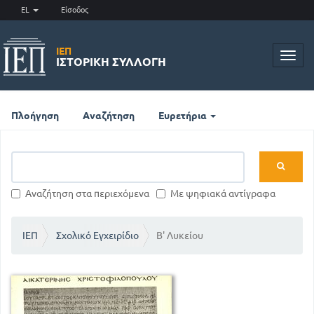
EL
Είσοδος
ΙΕΠ
Toggl
ΙΣΤΟΡΙΚΉ ΣΥΛΛΟΓΉ
navig
Πλοήγηση
Αναζήτηση
Ευρετήρια
Αναζήτηση στα περιεχόμενα
Με ψηφιακά αντίγραφα
ΙΕΠ
Σχολικό Εγχειρίδιο
Β' Λυκείου