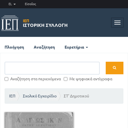
EL
Είσοδος
ΙΕΠ
Toggl
ΙΣΤΟΡΙΚΉ ΣΥΛΛΟΓΉ
navig
Πλοήγηση
Αναζήτηση
Ευρετήρια
Αναζήτηση στα περιεχόμενα
Με ψηφιακά αντίγραφα
ΙΕΠ
Σχολικό Εγχειρίδιο
ΣΤ' Δημοτικού