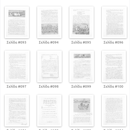
ΑΠΌ ΤΟΝ ΘΡΗΣΚΕΥΤΙΚΟ ΒΙΟ
165
Πατρίδα και Θρησκεία Τα. Φορέστη
179
Το μπαλουκλί Γ. Βιζυηνού
Ο κλήρος κατά την επανάσταση του 1821 Δ.
Μπαλάνου
199
194
Η δόξα της Ελλάδος Λ. Μαβίλη
ΑΠΌ ΤΟΝ ΕΘΝΙΚΟ ΒΙΟ
Σελίδα #093
Σελίδα #094
Σελίδα #095
Σελίδα #096
200
Τα Παναθήναια Χ. Τσούντα
227
Το φίλημα Μ. Μητσάκη
245
Η Σημαία Ε. Λυκούδη
257
Λόγοι του Κωνσταντίνου
258
Ο Δωδεκανήσιος εθελοντής
274
Πατρίδα Γ. Δροσίνη
Σελίδα #097
Σελίδα #098
Σελίδα #099
Σελίδα #100
ΑΠΌ ΤΟΝ ΗΘΙΚΟ ΚΑΙ ΚΟΙΝΩΝΙΚΟ ΒΙΟ
Ο Σωκράτης, ο Αλκιβιάδης και ο Ξενοφών -
διασκευή
281
276
Ο Παπατρέχας Α. Κοραή
ΑΠΌ ΤΟΝ ΠΟΛΙΤΙΣΜΟ
290
Ηρώδης ο Αττικός Κ. Παπαρηγοπούλου
ΑΠΌ ΤΗΝ ΣΥΝΕΡΓΑΣΙΑ ΤΩΝ ΛΑΩΝ