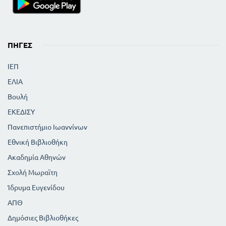
ΜΕΡΟΣ ΔΕΥΤΕΡΟ
ΑΠΌ ΤΟΝ ΘΡΗΣΚΕΥΤΙΚΟ ΒΙΟ
163
Πατρίδα και Θρησκεία Τα. Φορέστη
177
Το μπαλουκλί Γ. Βιζυηνού
ΠΗΓΈΣ
Ο κλήρος κατά την επανάσταση του 1821 Δ.
Μπαλάνου
ΙΕΠ
197
192
Η δόξα της Ελλάδος Λ. Μαβίλη
ΕΛΙΑ
ΑΠΌ ΤΟΝ ΕΘΝΙΚΟ ΒΙΟ
Βουλή
198
Τα Παναθήναια Χ. Τσούντα
225
ΕΚΕΔΙΣΥ
Το φίλημα Μ. Μητσάκη
243
Η Σημαία Ε. Λυκούδη
Πανεπιστήμιο Ιωαννίνων
255
Λόγοι του Κωνσταντίνου
Εθνική Βιβλιοθήκη
256
Ο Δωδεκανήσιος εθελοντής
Ακαδημία Αθηνών
273
Πατρίδα Γ. Δροσίνη
Σχολή Μωραϊτη
ΑΠΌ ΤΟΝ ΗΘΙΚΟ ΚΑΙ ΚΟΙΝΩΝΙΚΟ ΒΙΟ
Ο Σωκράτης, ο Αλκιβιάδης και ο Ξενοφών -
Ίδρυμα Ευγενίδου
διασκευή
279
274
ΑΠΘ
Ο Παπατρέχας Α. Κοραή
ΑΠΌ ΤΟΝ ΠΟΛΙΤΙΣΜΟ
Δημόσιες Βιβλιοθήκες