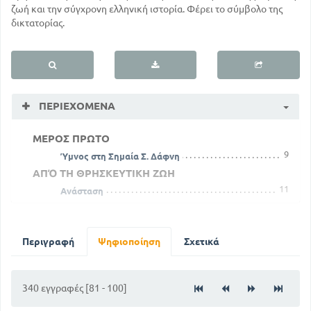
ζωή και την σύγχρονη ελληνική ιστορία. Φέρει το σύμβολο της
δικτατορίας.
ΠΕΡΙΕΧΌΜΕΝΑ
ΜΕΡΟΣ ΠΡΩΤΟ
9
Ύμνος στη Σημαία Σ. Δάφνη
ΑΠΌ ΤΗ ΘΡΗΣΚΕΥΤΙΚΗ ΖΩΗ
11
Ανάσταση
16
Ο πατριάρχης Γ. Τερτσέτη
24
Νύχτα Χριστουγεννιάτικη Γ. Δροσίνη
27
Περιγραφή
Η ευσέβεια του στρατού μας
Ψηφιοποίηση
Σχετικά
34
Αι - Δημήτρης Γ. Αθάνα
ΑΠΌ ΤΟΝ ΕΘΝΙΚΟ ΒΙΟ
340 εγγραφές [81 - 100]
35
Ζει ο βασιλιάς Αλέξανδρος Γ. Δροσίνη
41
Ο εξωμότης