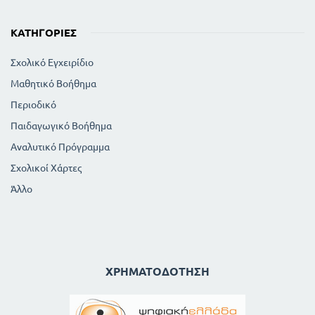
288
Ηρώδης ο Αττικός Κ. Παπαρηγοπούλου
ΑΠΌ ΤΗΝ ΣΥΝΕΡΓΑΣΙΑ ΤΩΝ ΛΑΩΝ
ΚΑΤΗΓΟΡΊΕΣ
296
Ο. Η. Ε Θ. Παρασκευοπούλου
ΑΠΌ ΤΙΣ ΑΣΧΟΛΙΕΣ ΤΩΝ ΕΛΗΝΩΝ
Σχολικό Εγχειρίδιο
300
Ο Σωκράτης υπέρ της γεωργίας διασκευή
Μαθητικό Βοήθημα
306
Ναυτιλία διασκευή
314
Η εργασία Γ. Μαρκορά
Περιοδικό
ΑΠΌ ΤΗ ΦΥΣΗ ΚΑΙ ΤΗ ΖΩΗ
Παιδαγωγικό Βοήθημα
315
Μάιος Γ. Ξενοπούλου
Αναλυτικό Πρόγραμμα
320
Το χελιδόνι Α. Βαλαωρίτου
Σχολικοί Χάρτες
326
Ο ίππος - διασκευή
Άλλο
ΧΡΗΜΑΤΟΔΌΤΗΣΗ