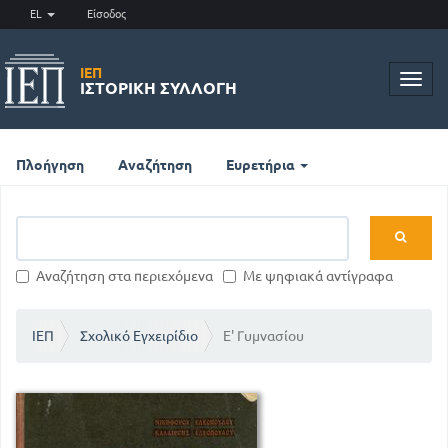
EL
Είσοδος
ΙΕΠ
Toggl
ΙΣΤΟΡΙΚΉ ΣΥΛΛΟΓΉ
navig
Πλοήγηση
Αναζήτηση
Ευρετήρια
Αναζήτηση στα περιεχόμενα
Με ψηφιακά αντίγραφα
ΙΕΠ
Σχολικό Εγχειρίδιο
Ε' Γυμνασίου