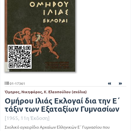
01-17361
Όμηρος, Νικηφόρος, Κ. Ελεοπούλου (σχόλια)
Ομήρου Ιλιάς Εκλογαί δια την Ε΄
τάξιν των Εξαταξίων Γυμνασίων
[1965, 11η Έκδοση]
Σχολικό εγχειρίδιο Αρχαίων Ελληνικών Ε΄ Γυμνασίου που