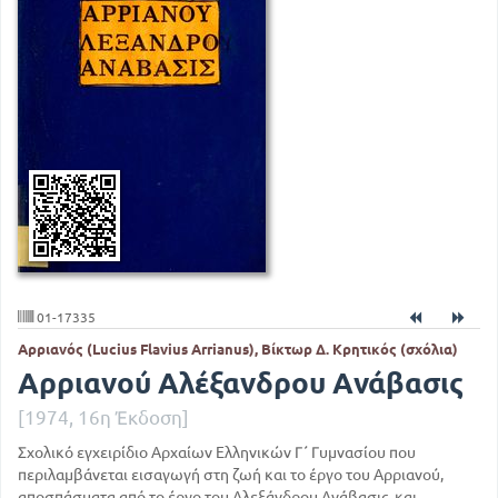
01-17335
Αρριανός (Lucius Flavius Arrianus), Βίκτωρ Δ. Κρητικός (σχόλια)
Αρριανού Αλέξανδρου Ανάβασις
[1974, 16η Έκδοση]
Σχολικό εγχειρίδιο Αρχαίων Ελληνικών Γ΄ Γυμνασίου που
περιλαμβάνεται εισαγωγή στη ζωή και το έργο του Αρριανού,
αποσπάσματα από το έργο του Αλεξάνδρου Ανάβασις, και