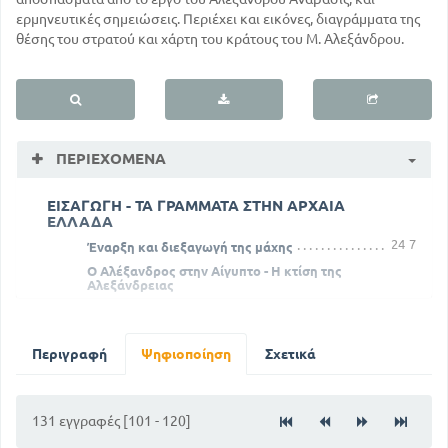
ερμηνευτικές σημειώσεις. Περιέχει και εικόνες, διαγράμματα της
θέσης του στρατού και χάρτη του κράτους του Μ. Αλεξάνδρου.
ΠΕΡΙΕΧΌΜΕΝΑ
ΕΙΣΑΓΩΓΗ - ΤΑ ΓΡΑΜΜΑΤΑ ΣΤΗΝ ΑΡΧΑΙΑ
ΕΛΛΑΔΑ
24
7
Έναρξη και διεξαγωγή της μάχης
Ο Αλέξανδρος στην Αίγυπτο - Η κτίση της
Αλεξάνδρειας
66
47
Ο Αλέξανδρος στον τάφο του Κύρου
86
ΒΙΒΛΙΟ ΔΕΥΤΕΡΟ - ΚΕΦ 3
Περιγραφή
Ψηφιοποίηση
Σχετικά
ΕΙΚΟΝΑ - ΤΥΠΟΣ ΟΠΛΙΤΟΥ ΤΟΥ Μ. ΑΛΕΞΑΝΔΡΟΥ
121
131 εγγραφές [101 - 120]