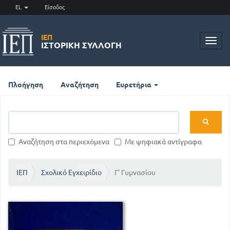
EL
Είσοδος
ΙΕΠ
Toggl
ΙΣΤΟΡΙΚΉ ΣΥΛΛΟΓΉ
navig
Πλοήγηση
Αναζήτηση
Ευρετήρια
Αναζήτηση στα περιεχόμενα
Με ψηφιακά αντίγραφα
ΙΕΠ
Σχολικό Εγχειρίδιο
Γ' Γυμνασίου