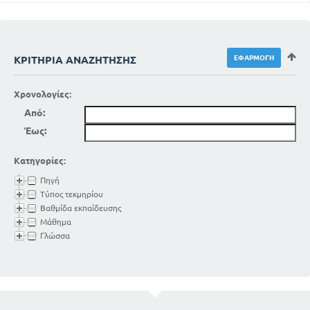
139
ΓΑΛΒΑΝΟΠΛΑΣΤΙΚΗ
ΜΕΡΟΣ Η ΄'
ΠΕΡΙ ΜΑΓΝΗΤΙΣΜΟΥ
ΚΡΙΤΉΡΙΑ ΑΝΑΖΉΤΗΣΗΣ
141
ΦΥΣΙΚΟΙ ΚΑΙ ΤΕΧΝΗΤΟΙ ΜΑΓΝΗΤΕΣ
144
ΠΥΞΙΔΑ
155
Χρονολογίες:
ΤΕΛΕΦΩΝΟ
ΧΗΜΕΙΑ
Από:
ΜΕΡΟΣ Θ'
Έως:
155
ΣΚΟΠΟΣ ΤΗΣ ΧΗΜΕΙΑΣ
Κατηγορίες:
163
ΥΔΡΟΓΟΝΟ
167
ΙΔΙΟΤΗΤΕΣ
Πηγή
Τύπος τεκμηρίου
ΜΕΡΟΣ Ι'
Βαθμίδα εκπαίδευσης
169
ΑΗΡ
Μάθημα
173
ΚΑΥΣΗ
Γλώσσα
ΜΕΡΟΣΙΑ'
175
ΑΝΘΡΑΚΑΣ
179
ΦΩΤΑΕΡΙΟ
185
ΙΔΙΟΤΗΤΕΣ