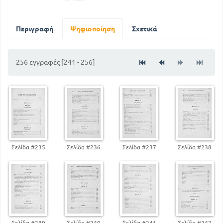
21
15
ΖΥΓΟΣ ΚΟΙΝΟΣ
25
ΜΟΧΛΟΣ
Περιγραφή
Ψηφιοποίηση
Σχετικά
ΜΕΡΟΣ Β'
ΠΕΡΙ ΥΓΡΩΝ
28
ΕΥΚΙΝΗΣΙΑ ΤΩΝ ΜΟΡΙΩΝ ΤΩΝ ΥΓΡΩΝ
256 εγγραφές [241 - 256]
31
ΣΥΓΚΟΙΝΩΝΟΥΝΤΑ ΑΓΓΕΙΑ
40
ΑΡΧΗ ΤΟΥ ΑΡΧΙΜΗΔΟΥΣ
ΜΕΡΟΣ Γ'
ΠΕΡΙ ΑΕΡΙΩΝ
42
ΤΑ ΑΕΡΙΑ ΕΧΟΥΝ ΤΙ ΒΑΡΟΣ
48
ΠΕΙΡΑΜΑ ΤΟΥ ΤΟΡΙΚΕΛΛΗ
51
ΑΝΤΛΙΕΣ
Σελίδα #235
Σελίδα #236
Σελίδα #237
Σελίδα #238
54
ΑΕΡΟΣΤΑΤΟ
ΜΕΡΟΣ Δ'
ΠΕΡΙ ΗΧΟΥ
55
ΓΕΝΕΣΗ ΤΟΥ ΗΧΟΥ
59
ΤΑΧΥΤΗΤΑ ΤΟΥ ΗΧΟΥ
61
ΦΩΝΟΓΡΑΦΟΣ
Σελίδα #239
Σελίδα #240
Σελίδα #241
Σελίδα #242