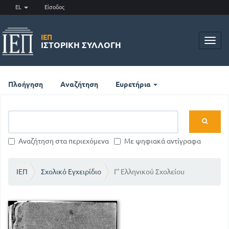
EL
Είσοδος
ΙΕΠ
Toggl
ΙΣΤΟΡΙΚΉ ΣΥΛΛΟΓΉ
navig
Πλοήγηση
Αναζήτηση
Ευρετήρια
Αναζήτηση στα περιεχόμενα
Με ψηφιακά αντίγραφα
ΙΕΠ
Σχολικό Εγχειρίδιο
Γ' Ελληνικού Σχολείου