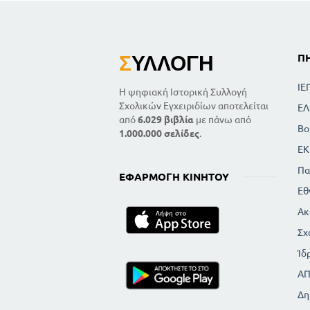
Σ
ΥΛΛΟΓΉ
Π
ΙΕ
Η ψηφιακή Ιστορική Συλλογή
Σχολικών Εγχειριδίων αποτελείται
ΕΛ
από
6.029 βιβλία
με πάνω από
Βο
1.000.000 σελίδες
.
ΕΚ
Πα
ΕΦΑΡΜΟΓΉ ΚΙΝΗΤΟΎ
Εθ
Ακ
Σχ
Ίδ
Α
Δη