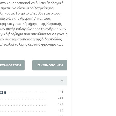
βατο και αποσκοπεί να δώσει θεολογική
πρέπει να είναι μέρα λατρείας και
ήκοντα. Το τρίτο απευθύνεται στους
ιτειών της Αμερικής" και τους
ιερή και γραφική τήρηση της Κυριακής
των αυτής ευλογιών προς το ανθρώπινων
γωγικό βοήθημα που απευθύνεται σε γονείς
την συστηματοποίηση της διδασκαλίας
απτυχθεί το θρησκευτικό φρόνημα των
ΕΤΑΦΌΡΤΩΣΗ
ΚΟΙΝΟΠΟΊΗΣΗ
21
ΟΣ Β
241
423
439