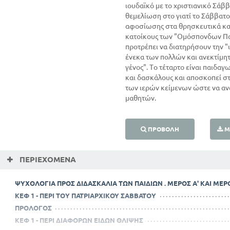
ιουδαϊκό με το χριστιανικό Σάβ
θεμελίωση στο γιατί το Σάββατο 
αφοσίωσης στα θρησκευτικά καθ
κατοίκους των "Ομόσπονδων Πολ
προτρέπει να διατηρήσουν την "
ένεκα των πολλών και ανεκτίμη
γένος". Το τέταρτο είναι παιδα
και δασκάλους και αποσκοπεί σ
των ιερών κείμενων ώστε να αν
μαθητών.
ΠΡΟΒΟΛΉ
Μ
ΠΕΡΙΕΧΌΜΕΝΑ
ΨΥΧΟΛΟΓΙΑ ΠΡΟΣ ΔΙΔΑΣΚΑΛΙΑ ΤΩΝ ΠΑΙΔΙΩΝ . ΜΕΡΟΣ Α' ΚΑΙ ΜΕΡ
ΚΕΦ 1 - ΠΕΡΙ ΤΟΥ ΠΑΤΡΙΑΡΧΙΚΟΥ ΣΑΒΒΑΤΟΥ
ΠΡΟΛΟΓΟΣ
ΚΕΦ 1 - ΠΕΡΙ ΔΙΑΦΟΡΩΝ ΕΙΔΩΝ ΘΛΙΨΗΣ