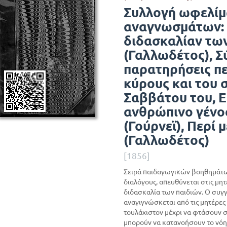
Συλλογή ωφελί
αναγνωσμάτων: 
διδασκαλίαν τω
(Γαλλωδέτος), Σ
παρατηρήσεις περ
κύρους και του 
Σαββάτου του, Ε
ανθρώπινο γένο
(Γούρνεϊ), Περί 
(Γαλλωδέτος)
[1856]
Σειρά παιδαγωγικών βοηθημάτων
διαλόγους, απευθύνεται στις μη
διδασκαλία των παιδιών. Ο συγγ
αναγιγνώσκεται από τις μητέρες σ
τουλάχιστον μέχρι να φτάσουν σε
μπορούν να κατανοήσουν το νόημ