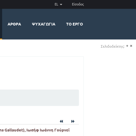
EL
Είσοδος
ΆΡΘΡΑ
ΨΥΧΑΓΩΓΊΑ
ΤΟ ΈΡΓΟ
Σελιδοδείκτης:
(+)
(-)
ns Gallaudet), Ιωσήφ Ιωάννη Γούρνεϊ