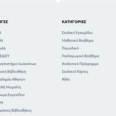
ΗΓΈΣ
ΚΑΤΗΓΟΡΊΕΣ
Π
Σχολικό Εγχειρίδιο
ΙΑ
Μαθητικό Βοήθημα
υλή
Περιοδικό
ΕΔΙΣΥ
Παιδαγωγικό Βοήθημα
νεπιστήμιο Ιωαννίνων
Αναλυτικό Πρόγραμμα
νική Βιβλιοθήκη
Σχολικοί Χάρτες
αδημία Αθηνών
Άλλο
ολή Μωραϊτη
ρυμα Ευγενίδου
ΠΘ
μόσιες Βιβλιοθήκες