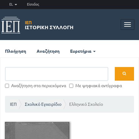
EL
Είσοδος
ΙΕΠ
Toggl
ΙΣΤΟΡΙΚΉ ΣΥΛΛΟΓΉ
navig
Πλοήγηση
Αναζήτηση
Ευρετήρια
Αναζήτηση στα περιεχόμενα
Με ψηφιακά αντίγραφα
ΙΕΠ
Σχολικό Εγχειρίδιο
Ελληνικό Σχολείο