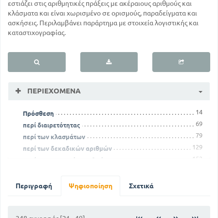
εστιάζει στις αριθμητικές πράξεις με ακέραιους αριθμούς και
κλάσματα και είναι χωρισμένο σε ορισμούς, παραδείγματα και
ασκήσεις. Περιλαμβάνει παράρτημα με στοιχεία λογιστικής και
καταστιχογραφίας.
ΠΕΡΙΕΧΌΜΕΝΑ
14
Πρόσθεση
69
περί διαιρετότητας
79
περί των κλασμάτων
129
περί των δεκαδικών αριθμών
152
περί των συμμιγών αριθμών
195
περί μεθόδων
Περιγραφή
Ψηφιοποίηση
Σχετικά